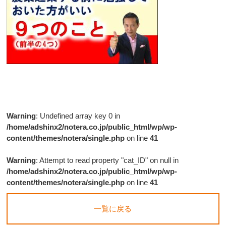
Warning
: Undefined array key 0 in
/home/adshinx2/notera.co.jp/public_html/wp/wp-
content/themes/notera/single.php
on line
41
Warning
: Attempt to read property "cat_ID" on null in
/home/adshinx2/notera.co.jp/public_html/wp/wp-
content/themes/notera/single.php
on line
41
一覧に戻る