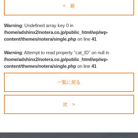
< 前
Warning
: Undefined array key 0 in
/home/adshinx2/notera.co.jp/public_html/wp/wp-
content/themes/notera/single.php
on line
41
Warning
: Attempt to read property "cat_ID" on null in
/home/adshinx2/notera.co.jp/public_html/wp/wp-
content/themes/notera/single.php
on line
41
一覧に戻る
次 >