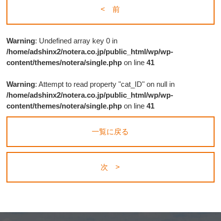
< 前
Warning
: Undefined array key 0 in
/home/adshinx2/notera.co.jp/public_html/wp/wp-
content/themes/notera/single.php
on line
41
Warning
: Attempt to read property "cat_ID" on null in
/home/adshinx2/notera.co.jp/public_html/wp/wp-
content/themes/notera/single.php
on line
41
一覧に戻る
次 >