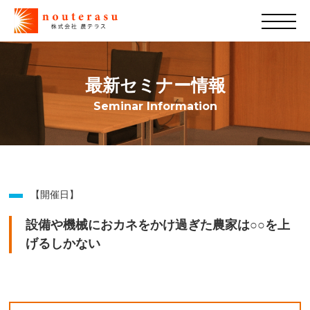
最新セミナー情報
Seminar Information
【開催日】
設備や機械におカネをかけ過ぎた農家は○○を上
げるしかない