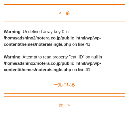
< 前
Warning
: Undefined array key 0 in
/home/adshinx2/notera.co.jp/public_html/wp/wp-
content/themes/notera/single.php
on line
41
Warning
: Attempt to read property "cat_ID" on null in
/home/adshinx2/notera.co.jp/public_html/wp/wp-
content/themes/notera/single.php
on line
41
一覧に戻る
次 >