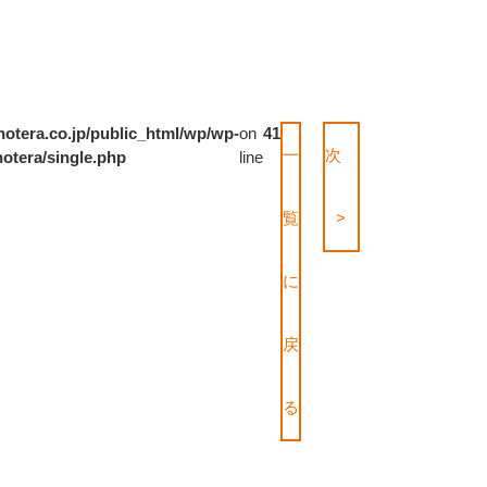
otera.co.jp/public_html/wp/wp-
on
41
一
次
otera/single.php
line
覧
>
に
戻
る