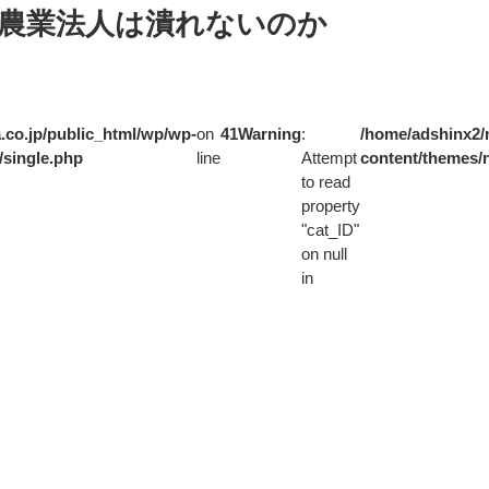
農業法人は潰れないのか
.co.jp/public_html/wp/wp-
on
41
Warning
:
/home/adshinx2/n
/single.php
line
Attempt
content/themes/n
to read
property
"cat_ID"
on null
in