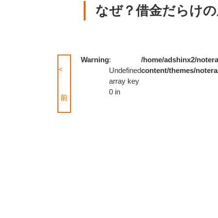
なぜ？借金だらけの
Warning
:
/home/adshinx2/notera
<
Undefined
content/themes/notera
array key
0 in
前