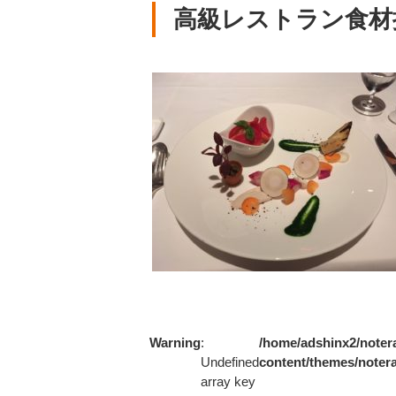
高級レストラン食材
Warning
:
/home/adshinx2/notera
Undefined
content/themes/notera
array key