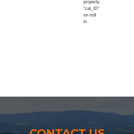
property
"cat_ID"
on null
in
CONTACT US