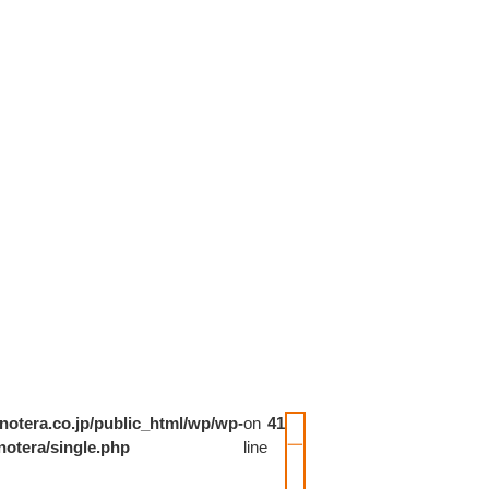
notera.co.jp/public_html/wp/wp-
on
41
一
notera/single.php
line