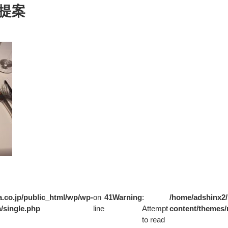
提案
.co.jp/public_html/wp/wp-
on
41
Warning
:
/home/adshinx2/
/single.php
line
Attempt
content/themes/
to read