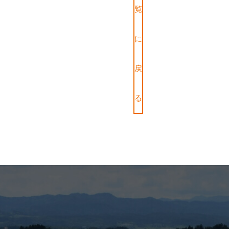
覧
に
戻
る