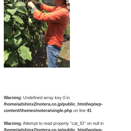
Warning
: Undefined array key 0 in
/home/adshinx2/notera.co.jp/public_html/wp/wp-
content/themes/notera/single.php
on line
41
Warning
: Attempt to read property "cat_ID" on null in
/home/adshinx2/notera.co.jp/public_html/wp/wp-