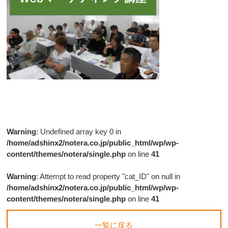
Warning
: Undefined array key 0 in
/home/adshinx2/notera.co.jp/public_html/wp/wp-
content/themes/notera/single.php
on line
41
Warning
: Attempt to read property "cat_ID" on null in
/home/adshinx2/notera.co.jp/public_html/wp/wp-
content/themes/notera/single.php
on line
41
一覧に戻る