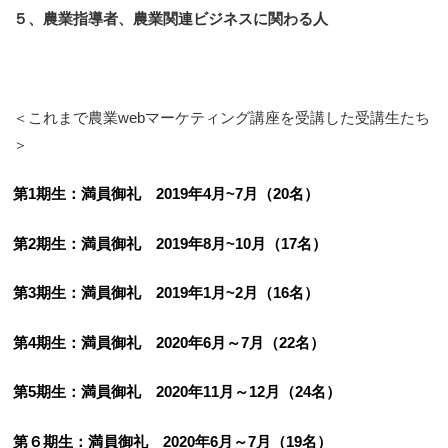
５、農業指導者、農業関連
ビジネスに関わる人
＜これまで農業webマーケティング講座を受講した受講生たち
＞
第
1
期生：
満員御礼
2019
年
4
月
~7
月（20名）
第
2
期生：
満員御礼
2019
年
8
月
~10
月（17名）
第
3
期生：満員御礼
2019
年
1
月
~2月（16名）
第4期生：満員御礼 2020年6月～7月（22名）
第5期生：満員御礼 2020年11月～12月（24名）
第６期生：満員御礼 2020年6月～7月（19名）