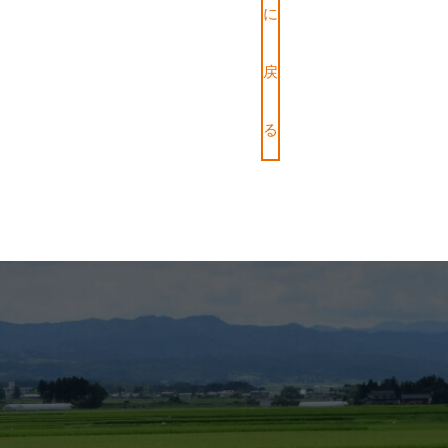
に
戻
る