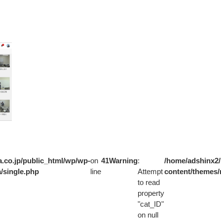
.co.jp/public_html/wp/wp-
on
41
Warning
:
/home/adshinx2/
/single.php
line
Attempt
content/themes/
to read
property
"cat_ID"
on null