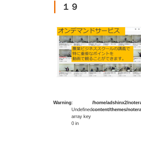
１９
Warning
:
/home/adshinx2/notera
Undefined
content/themes/notera
array key
0 in