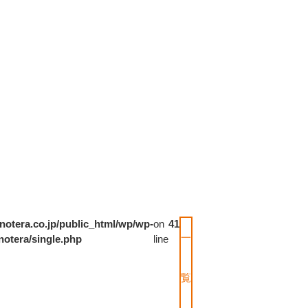
notera.co.jp/public_html/wp/wp-
on
41
一
notera/single.php
line
覧