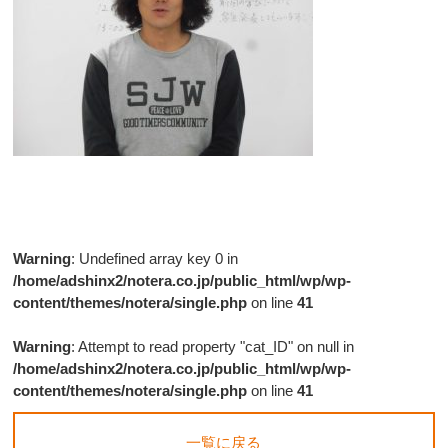
Warning
: Undefined array key 0 in
/home/adshinx2/notera.co.jp/public_html/wp/wp-
content/themes/notera/single.php
on line
41
Warning
: Attempt to read property "cat_ID" on null in
/home/adshinx2/notera.co.jp/public_html/wp/wp-
content/themes/notera/single.php
on line
41
一覧に戻る