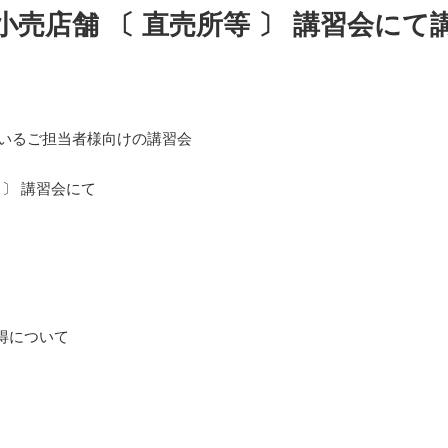
食品小売店舗 〔 直売所等 〕 講習会
ているご担当者様向けの講習会
等 〕 講習会にて
得について