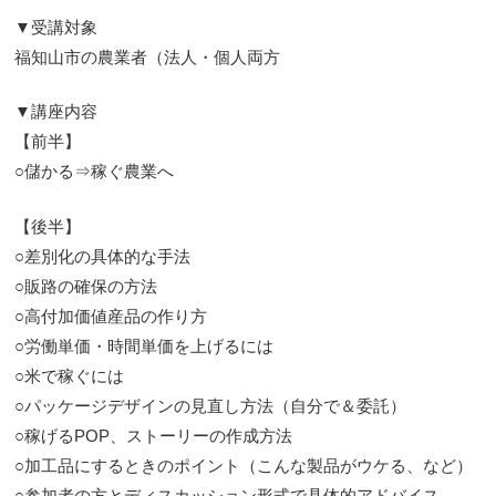
▼受講対象
福知山市の農業者（法人・個人両方
▼講座内容
【前半】
○儲かる⇒稼ぐ農業へ
【後半】
○差別化の具体的な手法
○販路の確保の方法
○高付加価値産品の作り方
○労働単価・時間単価を上げるには
○米で稼ぐには
○パッケージデザインの見直し方法（自分で＆委託）
○稼げるPOP、ストーリーの作成方法
○加工品にするときのポイント（こんな製品がウケる、など）
○参加者の方とディスカッション形式で具体的アドバイス