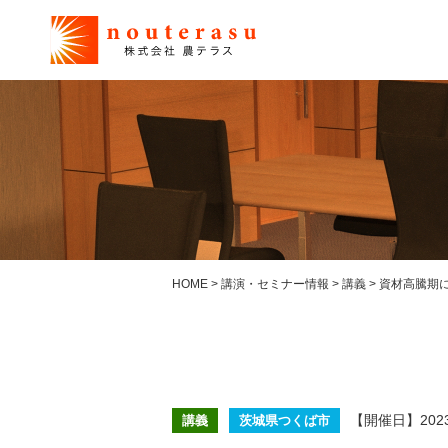
HOME
>
講演・セミナー情報
>
講義
>
資材高騰期
【開催日】202
講義
茨城県つくば市