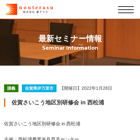
最新セミナー情報
Seminar Information
【開催日】2022年1月28日
講義
佐賀県伊万里市
佐賀さいこう地区別研修会 in 西松浦
佐賀さいこう地区別研修会 in 西松浦
主催：西松浦農業改良普及センター