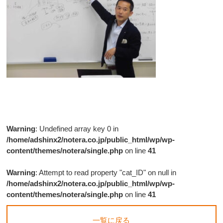
Warning
: Undefined array key 0 in
/home/adshinx2/notera.co.jp/public_html/wp/wp-
content/themes/notera/single.php
on line
41
Warning
: Attempt to read property "cat_ID" on null in
/home/adshinx2/notera.co.jp/public_html/wp/wp-
content/themes/notera/single.php
on line
41
一覧に戻る