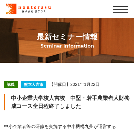
最新セミナー情報
Seminar Information
【開催日】2021年1月22日
講義
熊本人吉市
中小企業大学校人吉校 中堅・若手農業者人財養
成コース全日程終了しました
中小企業者等の研修を実施する中小機構九州が運営する