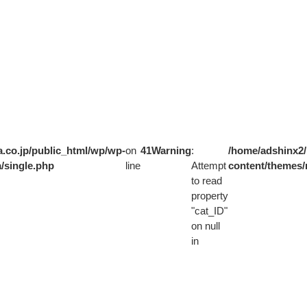
.co.jp/public_html/wp/wp-
on
41
Warning
:
/home/adshinx2/
/single.php
line
Attempt
content/themes/
to read
property
"cat_ID"
on null
in