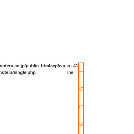
notera.co.jp/public_html/wp/wp-
on
41
一
notera/single.php
line
覧
に
戻