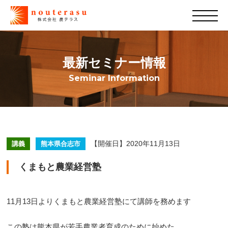
最新セミナー情報
Seminar Information
【開催日】2020年11月13日
講義
熊本県合志市
くまもと農業経営塾
11月13日よりくまもと農業経営塾にて講師を務めます
この塾は熊本県が若手農業者育成のために始めた