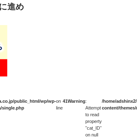
に進め
.co.jp/public_html/wp/wp-
on
41
Warning
:
/home/adshinx2/
/single.php
line
Attempt
content/themes/
to read
property
"cat_ID"
on null