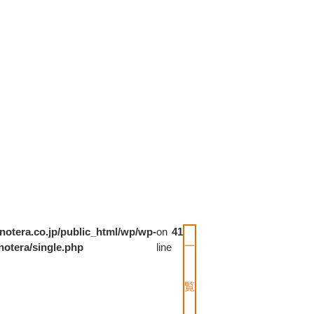
notera.co.jp/public_html/wp/wp-
on
41
一
notera/single.php
line
覧