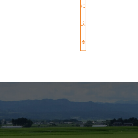
に
戻
る