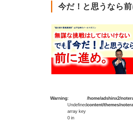
今だ！と思うなら前
Warning
:
/home/adshinx2/notera
Undefined
content/themes/notera
array key
0 in