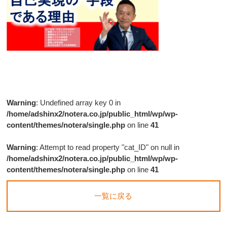
Warning
: Undefined array key 0 in
/home/adshinx2/notera.co.jp/public_html/wp/wp-
content/themes/notera/single.php
on line
41
Warning
: Attempt to read property "cat_ID" on null in
/home/adshinx2/notera.co.jp/public_html/wp/wp-
content/themes/notera/single.php
on line
41
一覧に戻る