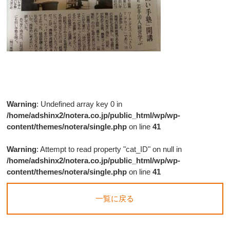
Warning
: Undefined array key 0 in
/home/adshinx2/notera.co.jp/public_html/wp/wp-
content/themes/notera/single.php
on line
41
Warning
: Attempt to read property "cat_ID" on null in
/home/adshinx2/notera.co.jp/public_html/wp/wp-
content/themes/notera/single.php
on line
41
一覧に戻る