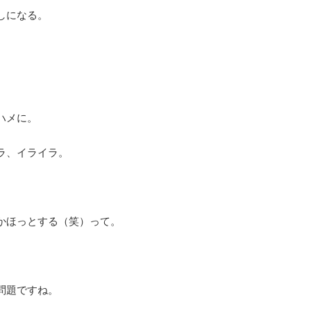
しになる。
ハメに。
ラ、イライラ。
かほっとする（笑）って。
問題ですね。