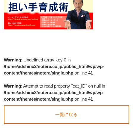
Warning
: Undefined array key 0 in
/home/adshinx2/notera.co.jp/public_html/wp/wp-
content/themes/notera/single.php
on line
41
Warning
: Attempt to read property "cat_ID" on null in
/home/adshinx2/notera.co.jp/public_html/wp/wp-
content/themes/notera/single.php
on line
41
一覧に戻る