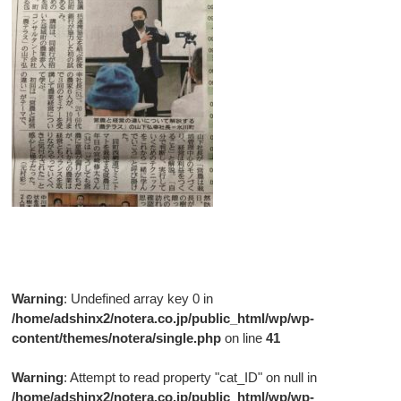
Warning
: Undefined array key 0 in
/home/adshinx2/notera.co.jp/public_html/wp/wp-
content/themes/notera/single.php
on line
41
Warning
: Attempt to read property "cat_ID" on null in
/home/adshinx2/notera.co.jp/public_html/wp/wp-